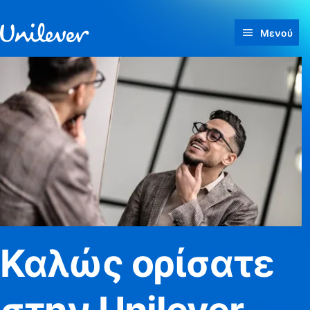
Γρήγορη μετάβαση προς Περιεχόμενο
Μενού
Καλώς ορίσατε