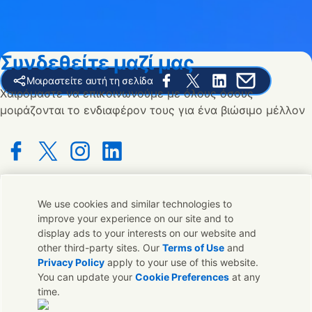
Συνδεθείτε μαζί μας
Μοιραστείτε αυτή τη σελίδα
Share this page on Facebook
Share this page on X
Share this page on 
Share this pag
Χαιρόμαστε να επικοινωνούμε με όλους όσους
μοιράζονται το ενδιαφέρον τους για ένα βιώσιμο μέλλον
Connect with us on Facebook
Connect with us on X
Connect with us on Instagram
Connect with us on LinkedIn
We use cookies and similar technologies to
Επικοινωνήστε μαζί μας
improve your experience on our site and to
display ads to your interests on our website and
Επικοινωνήστε με την Unilever και τους ειδικούς μας ή
other third-party sites. Our
Terms of Use
and
βρείτε τους κατάλληλους ανθρώπους σε όλο τον κοσμο.
Privacy Policy
apply to your use of this website.
You can update your
Cookie Preferences
at any
time.
Επικοινωνήστε μαζί μας