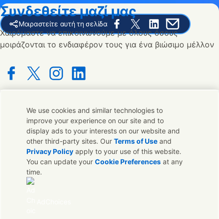
Συνδεθείτε μαζί μας
Μοιραστείτε αυτή τη σελίδα
Share this page on Facebook
Share this page on X
Share this page on 
Share this pag
Χαιρόμαστε να επικοινωνούμε με όλους όσους
μοιράζονται το ενδιαφέρον τους για ένα βιώσιμο μέλλον
Connect with us on Facebook
Connect with us on X
Connect with us on Instagram
Connect with us on LinkedIn
We use cookies and similar technologies to
Επικοινωνήστε μαζί μας
improve your experience on our site and to
display ads to your interests on our website and
Επικοινωνήστε με την Unilever και τους ειδικούς μας ή
other third-party sites. Our
Terms of Use
and
βρείτε τους κατάλληλους ανθρώπους σε όλο τον κοσμο.
Privacy Policy
apply to your use of this website.
You can update your
Cookie Preferences
at any
time.
Επικοινωνήστε μαζί μας
Νομική Ανακοίνωση
AdChoices
ΓΝΩΣΤΟΠΟΊΗΣΗ ΓΙΑ ΤΗ ΧΡΗΣΗ COOKIES
ΓΝΩΣΤΟΠΟΙΗΣΗ ΓΙΑ ΤΗΝ ΠΡΟΣΤΑΣΙΑ ΤΗΣ ΙΔΙΩΤΙΚΗΣ ΖΩΗΣ